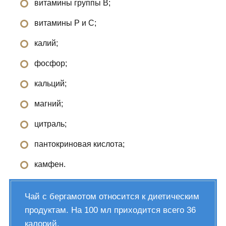
витамины группы B;
витамины P и C;
калий;
фосфор;
кальций;
магний;
цитраль;
пантокриновая кислота;
камфен.
Чай с бергамотом относится к диетическим
продуктам. На 100 мл приходится всего 36
калорий.