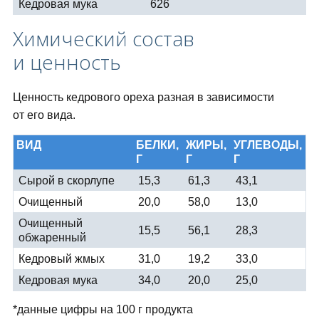
Кедровая мука
626
Химический состав
и ценность
Ценность кедрового ореха разная в зависимости
от его вида.
ВИД
БЕЛКИ,
ЖИРЫ,
УГЛЕВОДЫ,
Г
Г
Г
Сырой в скорлупе
15,3
61,3
43,1
Очищенный
20,0
58,0
13,0
Очищенный
15,5
56,1
28,3
обжаренный
Кедровый жмых
31,0
19,2
33,0
Кедровая мука
34,0
20,0
25,0
*данные цифры на 100 г продукта