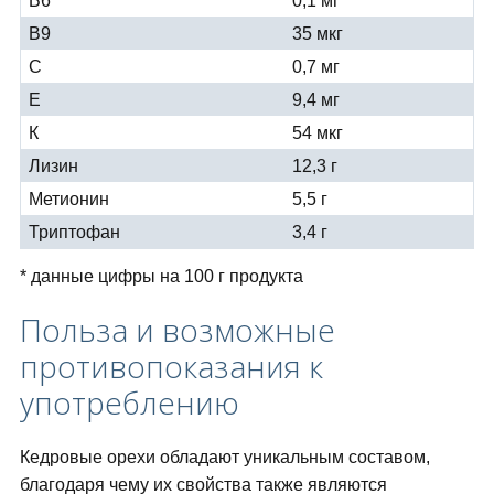
В6
0,1 мг
В9
35 мкг
С
0,7 мг
Е
9,4 мг
К
54 мкг
Лизин
12,3 г
Метионин
5,5 г
Триптофан
3,4 г
* данные цифры на 100 г продукта
Польза и возможные
противопоказания к
употреблению
Кедровые орехи обладают уникальным составом,
благодаря чему их свойства также являются