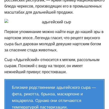
российских республик, — яркий пример национального
блюда черкесов, производящих его в промышленных
масштабах для дальнейшей продажи.
Первое упоминание можно найти еще до нашей эры в
нартском эпосе. Легенда гласит, что рецепт вкусного
сыра был дарован молодой девушке нартским богом
за спасение стада животных.
Сыр «Адыгейский» относится к мягким, рассольным
сырам. Похожий с виду на творог, он имеет
нежнейший привкус простокваши.
Близкие родственники адыгейского сыра —
фета, рикотта, брынза, маскарпоне и
моцарелла. Однако они отличаются
температурой пастеризации.