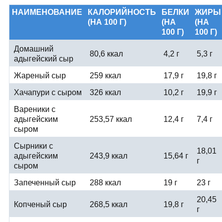
НАИМЕНОВАНИЕ
КАЛОРИЙНОСТЬ
БЕЛКИ
ЖИРЫ
(НА 100 Г)
(НА
(НА
100 Г)
100 Г)
Домашний
80,6 ккал
4,2 г
5,3 г
адыгейский сыр
Жареный сыр
259 ккал
17,9 г
19,8 г
Хачапури с сыром
326 ккал
10,2 г
19,9 г
Вареники с
адыгейским
253,57 ккал
12,4 г
7,4 г
сыром
Сырники с
18,01
адыгейским
243,9 ккал
15,64 г
г
сыром
Запеченный сыр
288 ккал
19 г
23 г
20,45
Копченый сыр
268,5 ккал
19,8 г
г