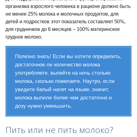
организма взрослого человека в рационе должно быть
не менее 25% молока и молочных продуктов, для
детей и подростков этот показатель составляет 50%,
для грудничков до 6 месяцев – 100% материнское
грудное молоко.
Полезно знать! Если вы хотите определить,
достаточное ли количество молока
употребляете, выпейте на ночь столько
молока, сколько пожелаете. Наутро, если
увидите белый налет на языке, значит,
молока выпили более чем достаточно и
дозу нужно уменьшить.
Пить или не пить молоко?