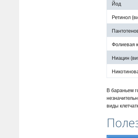
Йод
Ретинол (в
Пантотенов
Фолиевая к
Ниацин (ви
Никотинова
В бараньем г
незначительн
виды клетчат
Поле