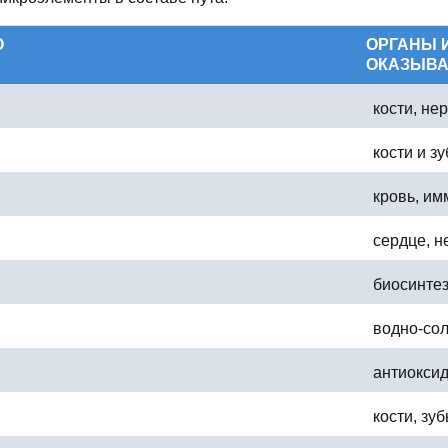
О
ОРГАНЫ 
ОКАЗЫВА
кости, не
кости и з
кровь, им
сердце, н
биосинте
водно-со
антиоксид
кости, зу