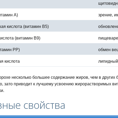
щитовидн
итамин А)
зрение, и
ая кислота (витамин В5)
обновлен
ислота (витамин В9)
пищеваре
тамин РР)
обмен ве
я кислота
липидный
орохе несколько большее содержание жиров, чем в других б
о, зато приводит к лучшему усвоению жирорастворимых вит
ки.
зные свойства