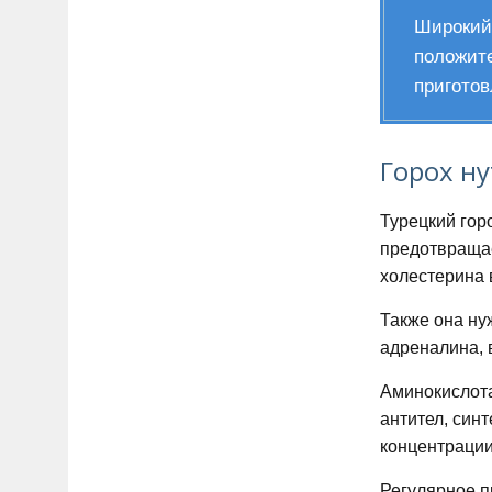
Широкий 
положите
приготов
Горох ну
Турецкий гор
предотвращае
холестерина 
Также она ну
адреналина, 
Аминокислота
антител, син
концентрации
Регулярное п