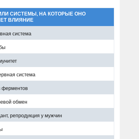
ИЛИ СИСТЕМЫ, НА КОТОРЫЕ ОНО
ЕТ ВЛИЯНИЕ
рвная система
убы
мунитет
ервная система
з ферментов
левой обмен
ант, репродукция у мужчин
бы