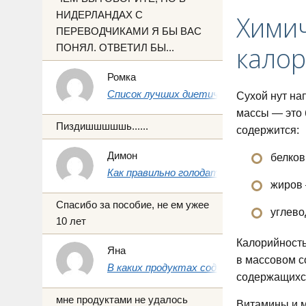
НИДЕРЛАНДАХ С
Химич
ПЕРЕВОДЧИКАМИ Я БЫ ВАС
кало
ПОНЯЛ. ОТВЕТИЛ БЫ...
Ромка
Список лучших диетических продуктов 
Сухой нут на
массы — это 
Пиздишшшшшь......
содержится:
Димон
белков
Как правильно голодать на воде 1, 3 и 7 
жиров 
Спасибо за пособие, не ем ужее
углево
10 лет
Калорийность
Яна
в массовом с
В каких продуктах содержится йод: пол
содержащихся
мне продуктами не удалось
Витамины и м