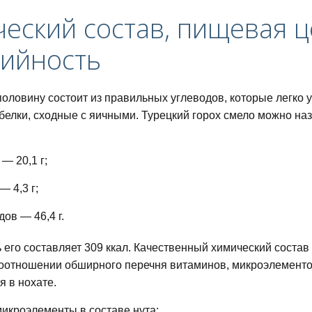
еский состав, пищевая ц
рийность
питания для похудения
половину состоит из правильных углеводов, которые легко 
белки, сходные с яичными. Турецкий горох смело можно наз
 — 20,1 г;
дней
— 4,3 г;
дов — 46,4 г.
 его составляет 309 ккал. Качественный химический состав
оотношении обширного перечня витаминов, микроэлементов
ный список и таблица
 в нохате.
икроэлементы в составе нута: