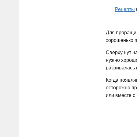
Рецепты
Для проращив
хорошенько п
Сверху нут н
нужно хорошо
развивалась 
Когда появля
осторожно пр
или вместе с