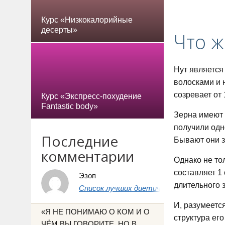
Курс «Низкокалорийные
десерты»
Что ж
Нут является
волосками и 
созревает от 
Курс «Экспресс-похудение
Fantastic body»
Зерна имеют 
получили одн
Последние
Бывают они з
комментарии
Однако не то
составляет 1 
Эзоп
длительного 
Список лучших диетических продуктов 
И, разумеетс
«Я НЕ ПОНИМАЮ О КОМ И О
структура ег
ЧЁМ ВЫ ГОВОРИТЕ, НО В