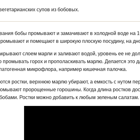
вегетарианских супов из бобовых.
ания бобы промывают и замачивают в холодной воде на 1
ромывают и помещают в широкую плоскую посудину, на дно
акрывают слоем марли и заливают водой, уровень ее не до
 промывать горох и прополаскивать марлю. Делается это для
патогенная микрофлора, например кишечная палочка.
ются ростки, верхнюю марлю убирают, а емкость с нутом пе
омывают пророщенные горошины. Когда длина ростков дости
 бобами. Ростки можно добавить к любым зеленым салатам.