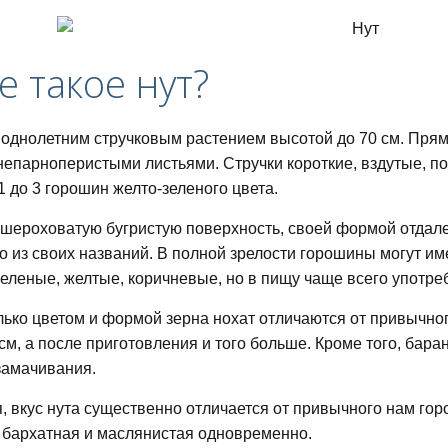
е такое нут?
 однолетним стручковым растением высотой до 70 см. Пря
непарноперистыми листьями. Стручки короткие, вздутые, п
1 до 3 горошин желто-зеленого цвета.
шероховатую бугристую поверхность, своей формой отдале
о из своих названий. В полной зрелости горошины могут име
еленые, желтые, коричневые, но в пищу чаще всего употреб
лько цветом и формой зерна нохат отличаются от привычно
см, а после приготовления и того больше. Кроме того, бара
замачивания.
питания для похудения
я, вкус нута существенно отличается от привычного нам гор
о бархатная и маслянистая одновременно.