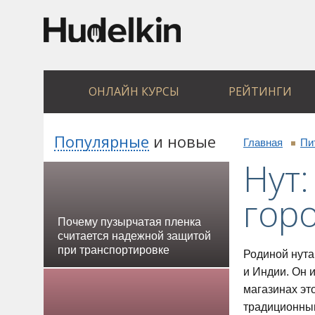
ОНЛАЙН КУРСЫ
РЕЙТИНГИ
Популярные
и
новые
Главная
Пи
Нут:
гор
Почему пузырчатая пленка
считается надежной защитой
при транспортировке
Родиной нута
и Индии. Он 
магазинах эт
традиционным