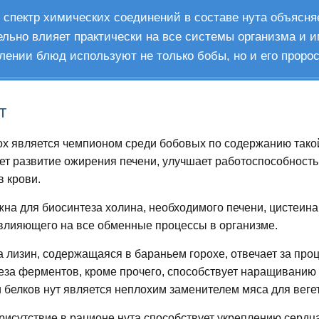
спектр химических соединений в составе нута объясняе
льно влияет практически на все системы организма и и
лении блюд используют не только бобы, но и его пророс
т
ох является чемпионом среди бобовых по содержанию тако
т развитие ожирения печени, улучшает работоспособность 
в крови.
жна для биосинтеза холина, необходимого печени, цистеина
влияющего на все обменные процессы в организме.
 лизин, содержащаяся в бараньем горохе, отвечает за про
теза ферментов, кроме прочего, способствует наращивани
 белков нут является неплохим заменителем мяса для веге
рисутствие в рационе нута способствует
укреплению сердц