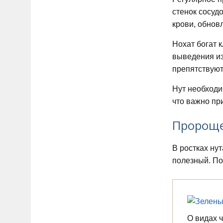
стенок сосуд
крови, обнов
Нохат богат 
выведения из
препятствуют
Нут необходи
что важно пр
Пророще
В ростках ну
полезный. По
О видах 