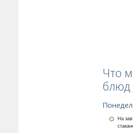
Что м
блюд 
Понедел
На зав
стакан