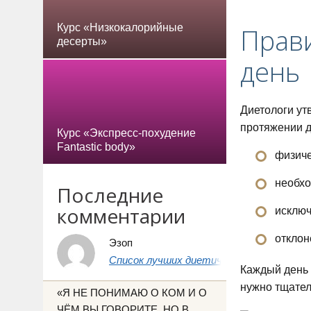
Курс «Низкокалорийные
Прави
десерты»
день
Диетологи ут
протяжении д
Курс «Экспресс-похудение
Fantastic body»
физиче
необхо
Последние
комментарии
исключ
отклон
Эзоп
Список лучших диетических продуктов 
Каждый день 
нужно тщател
«Я НЕ ПОНИМАЮ О КОМ И О
ЧЁМ ВЫ ГОВОРИТЕ, НО В