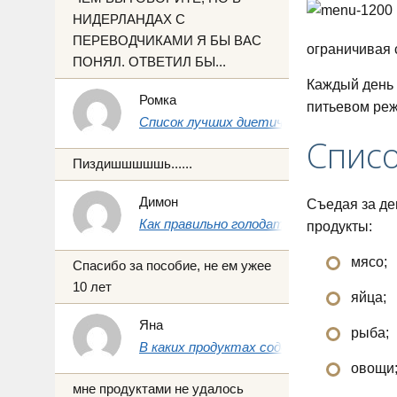
НИДЕРЛАНДАХ С
ПЕРЕВОДЧИКАМИ Я БЫ ВАС
ограничивая 
ПОНЯЛ. ОТВЕТИЛ БЫ...
Каждый день 
Ромка
питьевом реж
Список лучших диетических продуктов 
Списо
Пиздишшшшшь......
Димон
Съедая за де
Как правильно голодать на воде 1, 3 и 7 
продукты:
мясо;
Спасибо за пособие, не ем ужее
10 лет
яйца;
Яна
рыба;
В каких продуктах содержится йод: пол
овощи
мне продуктами не удалось