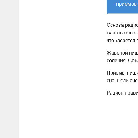
приемов 
Основа рацио
кушать мясо 
что касается
Жареной пищи
соления. Соб
Приемы пищи 
сна. Если оч
Рацион прави