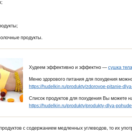
;
одукты;
олочные продукты.
Худеем эффективно и эффектно —
сушка тел
Меню здорового питания для похудения можно 
https://hudelkin.ru/produkty/zdorovoe-pitanie-dly
Список продуктов для похудения Вы можете на
https://hudelkin.ru/produkty/produkty-dlya-pohude
 продуктов с содержанием медленных углеводов, то их упот