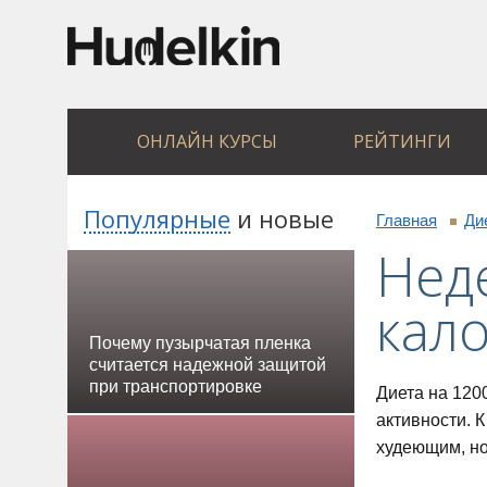
ОНЛАЙН КУРСЫ
РЕЙТИНГИ
Популярные
и
новые
Главная
Ди
Нед
кал
Почему пузырчатая пленка
считается надежной защитой
при транспортировке
Диета на 120
активности. 
худеющим, но