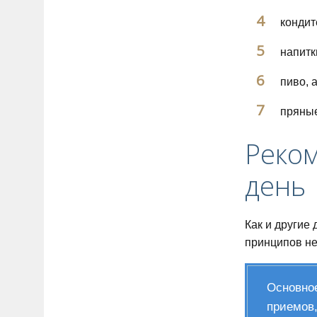
кондит
напитк
пиво, 
пряные
Реко
день
Как и другие
принципов не
Основное
приемов,