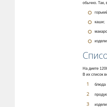
обычно. Так,
горьки
каши;
макар
издели
Спис
На диете 120
В их список 
блюда 
продук
издели