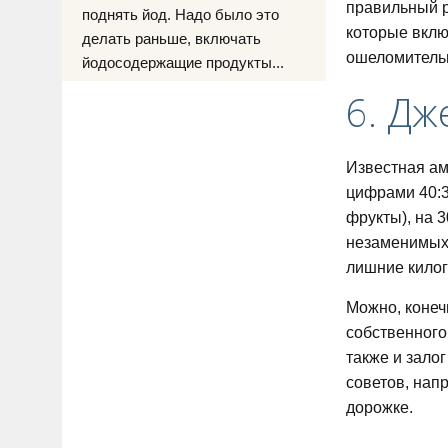
правильный р
поднять йод. Надо было это
которые вклю
делать раньше, включать
ошеломительн
йодосодержащие продукты...
6. Дж
Известная ам
цифрами 40:3
фрукты), на 3
незаменимых 
лишние килог
Можно, конеч
собственного
также и зало
советов, нап
дорожке.