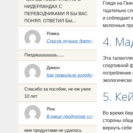
Глядя на Гвин
НИДЕРЛАНДАХ С
тщательно сл
ПЕРЕВОДЧИКАМИ Я БЫ ВАС
и соблюдает в
ПОНЯЛ. ОТВЕТИЛ БЫ...
молочные про
Ромка
4. Ма
Список лучших диетических продуктов 
Пиздишшшшшь......
Эта талантли
спортивной ф
Димон
потребление 
Как правильно голодать на воде 1, 3 и 7 
экологически 
Спасибо за пособие, не ем ужее
5. Ке
10 лет
Яна
Во время бер
В каких продуктах содержится йод: пол
стороны обще
вернуть себе
мне продуктами не удалось