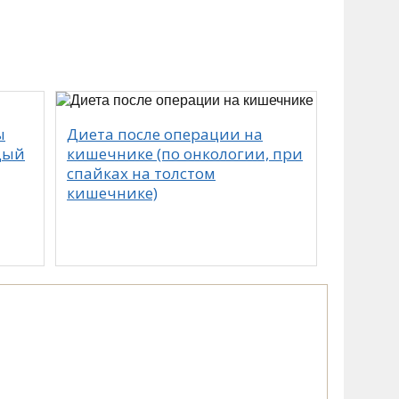
ы
Диета после операции на
дый
кишечнике (по онкологии, при
спайках на толстом
кишечнике)