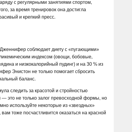
наряду с регулярными занятиями спортом,
того, за время тренировок она достигла
расивый и крепкий пресс.
я Дженнифер соблюдает диету с «пугающими»
 гликемическим индексом (овощи, бобовые,
вядина и низкокалорийный пудинг) и на 30 % из
ифер Энистон не только помогает сбросить
нальный баланс.
мула следить за красотой и стройностью
 — это не только залог превосходной формы, но
зумно используйте некоторые из «звездных»
о, вам тоже посчастливится оказаться на красной