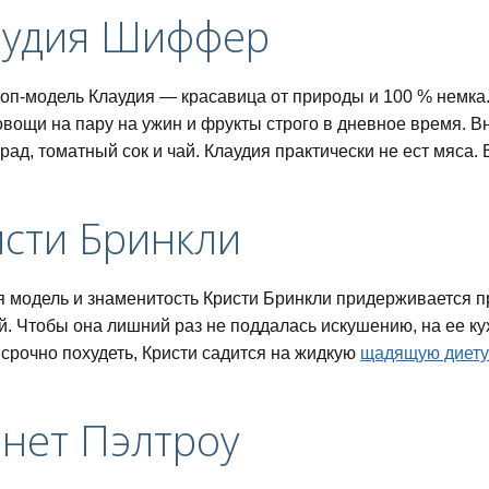
лаудия Шиффер
оп-модель Клаудия — красавица от природы и 100 % немка. 
овощи на пару на ужин и фрукты строго в дневное время. В
рад, томатный сок и чай. Клаудия практически не ест мяса.
исти Бринкли
 модель и знаменитость Кристи Бринкли придерживается пр
й. Чтобы она лишний раз не поддалась искушению, на ее к
 срочно похудеть, Кристи садится на жидкую
щадящую диету
питания для похудения
инет Пэлтроу