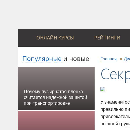
ОНЛАЙН КУРСЫ
РЕЙТИНГИ
Популярные
и
новые
Главная
Ди
Сек
Почему пузырчатая пленка
считается надежной защитой
У знаменитос
при транспортировке
правильно пи
привлекатель
пышной груди