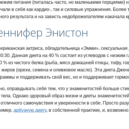
ежим питания (питалась часто, но маленькими порциями) 
чали в себя как кардио-, так и силовые упражнения. Более 
ого результата и на зависть недоброжелателям накачала к
еннифер Энистон
ериканская актриса, обладательница «Эмми», сексуальна
0:30. Данная диета на 40 % состоит из углеводов с низким
0 % из чистого белка (рыба, мясо домашней птицы, тофу, го
жиров (орехи, семена и оливковое масло). Эта диета Джен
раммы и поддерживать свой вес, но и поддерживает гормо
но, оправдывать себя тем, что у знаменитостей больше сти
 тела. Однако здоровый образ жизни и диеты знаменитостей
г отличного самочувствия и уверенности в себе. Просто ра
ример,
арбузную диету
, в собственной практике, и, возможн