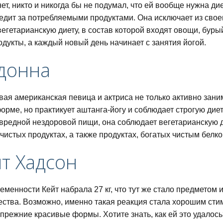
ет, никто и никогда бы не подумал, что ей вообще нужна дие
едит за потребляемыми продуктами. Она исключает из своег
егетарианскую диету, в состав которой входят овощи, бурый
дукты, а каждый новый день начинает с занятия йогой.
донна
питания для похудения
вая американская певица и актриса не только активно зани
орме, но практикует аштанга-йогу и соблюдает строгую дие
вредной нездоровой пищи, она соблюдает вегетарианскую д
дней
чистых продуктах, а также продуктах, богатых чистым белко
йт Хадсон
еменности Кейт набрала 27 кг, что тут же стало предметом
ный список и таблица
ства. Возможно, именно такая реакция стала хорошим стим
 прежние красивые формы. Хотите знать, как ей это удалос