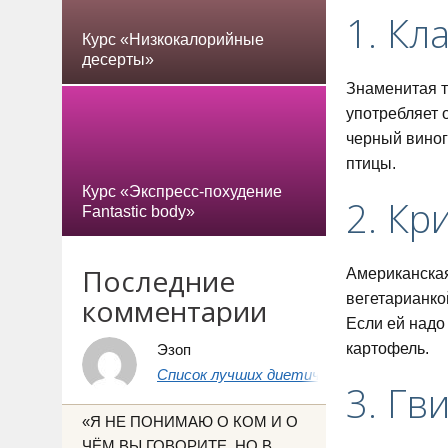
1. К
Курс «Низкокалорийные
десерты»
Знаменитая т
употребляет 
черный виног
птицы.
Курс «Экспресс-похудение
2. Кр
Fantastic body»
Последние
Американская
вегетарианко
комментарии
Если ей надо
картофель.
Эзоп
Список лучших диетических продуктов 
3. Гв
«Я НЕ ПОНИМАЮ О КОМ И О
ЧЁМ ВЫ ГОВОРИТЕ, НО В