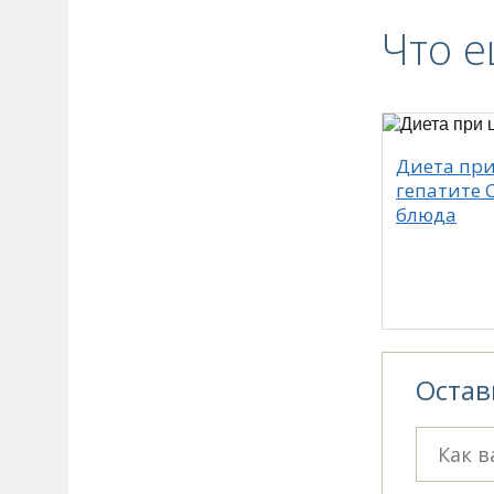
Что е
Диета при
гепатите С
блюда
Остав