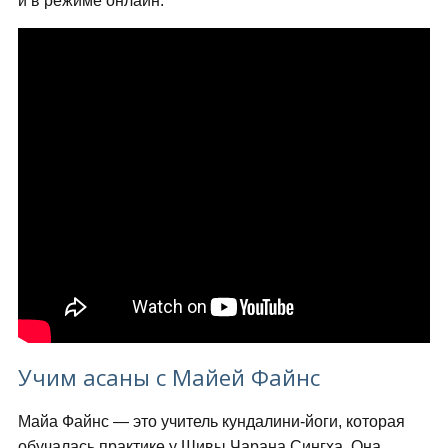
и в режиме онлайн.
Учим асаны с Майей Файнс
Майа Файнс — это учитель кундалини-йоги, которая
обучалась практике у Шивы Чарана Сингха. Она