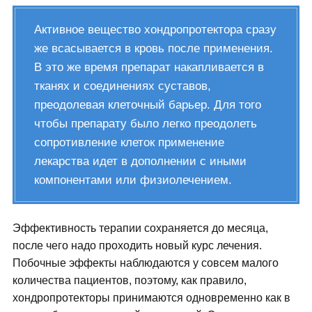
Активное вещество хондропротектора сразу
же всасывается в кровь после применения.
В это же время препарат накапливается в
тканях и соединениях суставов,
преодолевая клеточный барьер. Для того
чтобы препарату было легко преодолеть
сопротивление клеток применение
лекарства идет в дополнении с иными
компонентами или физиолечением.
Эффективность терапии сохраняется до месяца,
после чего надо проходить новый курс лечения.
Побочные эффекты наблюдаются у совсем малого
количества пациентов, поэтому, как правило,
хондропротекторы принимаются одновременно как в