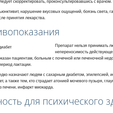
ледует скорректировать, проконсультировавшись с врачом.
ъюнктивит, нарушение вкусовых ощущений, боязнь света, г
ле принятия лекарства.
ивопоказания
Препарат нельзя принимать 
непереносимость действующег
казан пациентам, больным с почечной или печеночной недо
ериод лактации.
едко назначают людям с сахарным диабетом, эпилепсией, 
лет, а также тем, кто страдает атонией мочевого пузыря, гл
з печени, инфаркт миокарда.
ость для психического з