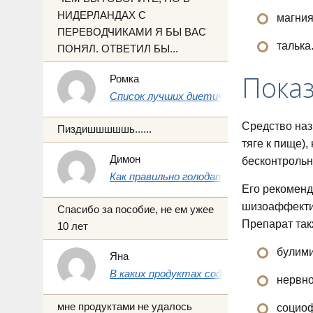
НИДЕРЛАНДАХ С
магния
ПЕРЕВОДЧИКАМИ Я БЫ ВАС
талька
ПОНЯЛ. ОТВЕТИЛ БЫ...
Пока
Ромка
Список лучших диетических продуктов 
Средство наз
Пиздишшшшшь......
тяге к пище)
Димон
бесконтрольн
Как правильно голодать на воде 1, 3 и 7 
Его рекоменд
шизоаффектив
Спасибо за пособие, не ем ужее
Препарат так
10 лет
булими
Яна
В каких продуктах содержится йод: пол
нервно
мне продуктами не удалось
социо