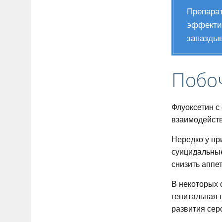
Препарат
эффектив
запаздыв
Побо
Флуоксетин с
взаимодейств
Нередко у пр
суицидальные
снизить аппет
В некоторых 
генитальная 
развития сер