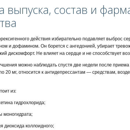
 выпуска, состав и фарм
тва
рексигенного действия избирательно подавляет выброс сер
ом и дофамином. Он борется с ангедонией, убирает трево
кий дискомфорт. Не влияет на сердце и не способствует во
чшения можно наблюдать спустя две недели после приема 
 по 20 мг, относится к антидепрессантам — средствам, во
тоит из:
етина гидрохлорида;
питания для похудения
ы моногидрата;
я диоксида коллоидного;