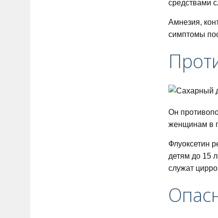
средствами с
Амнезия, кон
симптомы пос
Прот
Он противопо
женщинам в п
Флуоксетин р
детям до 15 
служат цирро
Опасн