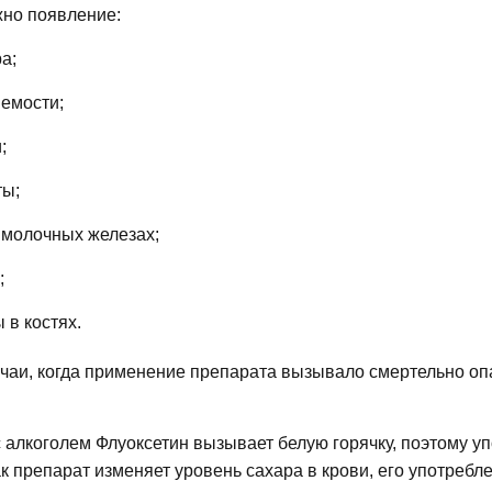
но появление:
а;
емости;
;
ты;
 молочных железах;
;
 в костях.
чаи, когда применение препарата вызывало смертельно о
с алкоголем Флуоксетин вызывает белую горячку, поэтому у
как препарат изменяет уровень сахара в крови, его употреб