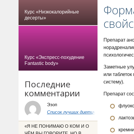
Форма
Курс «Низкокалорийные
десерты»
свойс
Препарат ано
норадреналин
психологичес
Курс «Экспресс-похудение
Fantastic body»
Заметные улу
или таблеток
Последние
систему).
комментарии
Препарат сос
Эзоп
флуокс
Список лучших диетических продуктов 
лактоз
«Я НЕ ПОНИМАЮ О КОМ И О
кремни
ЧЁМ ВЫ ГОВОРИТЕ, НО В