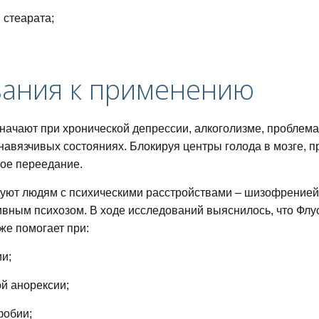
 стеарата;
.
зания к применению
питания для похудения
начают при хронической депрессии, алкоголизме, проблем
, навязчивых состояниях. Блокируя центры голода в мозге,
ое переедание.
дней
уют людям с психическими расстройствами – шизофренией
ным психозом. В ходе исследований выяснилось, что Флуо
же помогает при:
и;
ный список и таблица
й анорексии;
фобии;