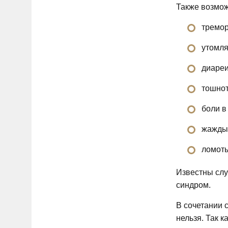
Также возмож
тремор
утомля
диареи
тошно
боли в
жажды
ломоты
Известны слу
синдром.
В сочетании 
нельзя. Так 