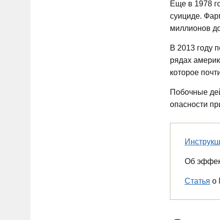
Еще в 1978 г
суициде. Фар
миллионов до
В 2013 году 
рядах америк
которое почти
Побочные дей
опасности пр
Инструкц
Об эффек
Статья
о 