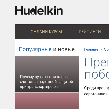
ОНЛАЙН КУРСЫ
РЕЙТИНГИ
Популярные
и
новые
Главная
Ср
Преп
поб
Почему пузырчатая пленка
считается надежной защитой
при транспортировке
Среди препар
серотонина н