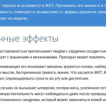
 хорошо всасывается в ЖКТ. Принимать его можно и в та
ность отмечается независимо от формы принятия лекар
ает на неделю.
чные эффекты
 осторожностью прописывают людям с сердечно-сосудистыми
ует с машинами и механизмами. Препарат может повлиять 
инимающих его возникают мигрени, кружится голова, набл
 мысли, беспричинная тревога, мания. Что касается ЖКТ, 
ит, спровоцировать сухость во рту или диспепсию.
случаях он вызывает аллергию, потерю веса, усиленное пото
нечувствительность могут наблюдаться даже после прекращ
отонинового синдрома, который может закончиться комой и