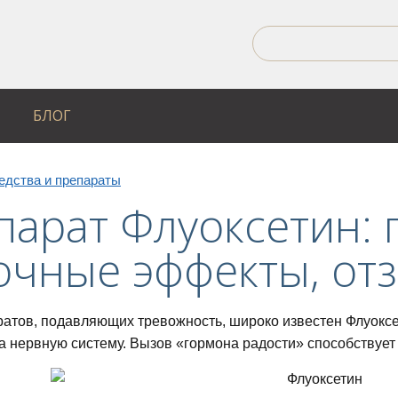
БЛОГ
едства и препараты
арат Флуоксетин: 
очные эффекты, от
атов, подавляющих тревожность, широко известен Флуокс
а нервную систему. Вызов «гормона радости» способствует