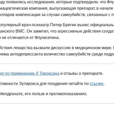
оду появились исследования, которые подтвердили, что Фл
мацевтическая компания, выпускающая препарат, в начале
лларов компенсации за случаи самоубийств, связанных с 
популярный врач-психиатр Питер Брегин вынес официальны
анского ВМС. Он заметил, что агрессивные действия солда
 не отличается от Флуоксетина.
ствия лекарства вызвали дискуссию в медицинском мире. 
иема антидепрессанта количество самоубийств среди подр
ия по применению Л Тироксина
и отзывы о препарате.
тивности Эутирокса для похудения читайте по
ссылке.
Милдронате, его пользе и противопоказаниях.