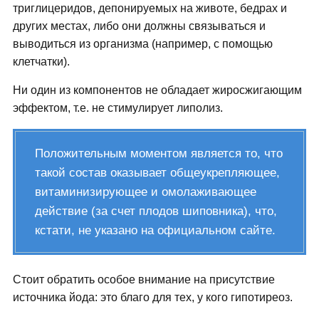
триглицеридов, депонируемых на животе, бедрах и
других местах, либо они должны связываться и
выводиться из организма (например, с помощью
клетчатки).
Ни один из компонентов не обладает жиросжигающим
эффектом, т.е. не стимулирует липолиз.
Положительным моментом является то, что
такой состав оказывает общеукрепляющее,
витаминизирующее и омолаживающее
действие (за счет плодов шиповника), что,
кстати, не указано на официальном сайте.
Стоит обратить особое внимание на присутствие
источника йода: это благо для тех, у кого гипотиреоз.