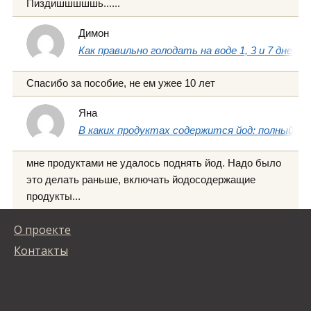
Пиздишшшшшь......
Димон
Как правильно голодать на воде 1, 3 и 7 дней
Спасибо за пособие, не ем ужее 10 лет
Яна
В каких продуктах содержится йод: полный сп
мне продуктами не удалось поднять йод. Надо было
это делать раньше, включать йодосодержащие
продукты...
О проекте
Контакты