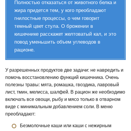
Полностью отказаться от животного белка и
жира придется тем, у кого преобладают
гнилостные процессы, о чем говорит
темный цвет стула. О брожении в
кишечнике расскажет желтоватый кал, и это
повод уменьшить объем углеводов в
рационе.
У разрешенных продуктов две задачи: не навредить и
помочь восстановлению функций кишечника. Очень
полезны травы: мята, ромашка, гвоздика, лавровый
лист, тмин, мелисса, шалфей. В рацион же необходимо
включать все овощи, рыбу и мясо только в отварном
виде с минимальным добавлением соли. В меню
преобладают:
Безмолочные каши или каши с нежирным