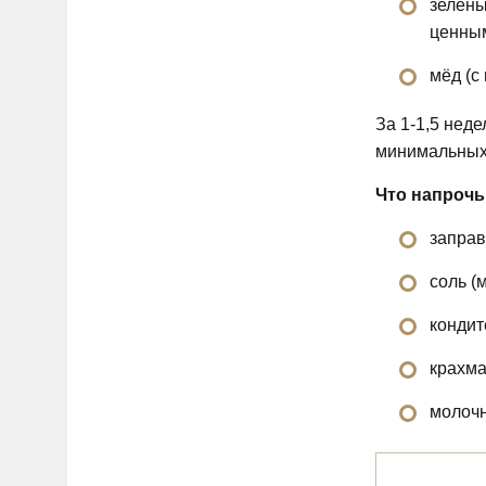
зелены
ценным
мёд (с
За 1-1,5 нед
минимальных
Что напрочь
заправ
соль (
кондит
крахм
молочн