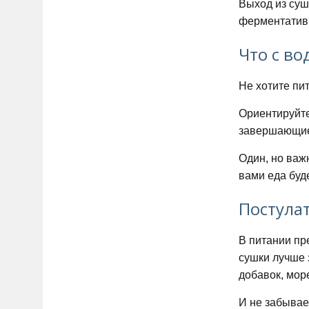
Выход из суш
ферментатив
Что с во
Не хотите пи
Ориентируйте
завершающие 
Один, но важ
вами еда буд
Постула
В питании пр
сушки лучше 
добавок, мор
И не забывае