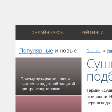
ОНЛАЙН КУРСЫ
РЕЙТИНГИ
Популярные
и
новые
Главная
Уп
Суш
подб
Почему пузырчатая пленка
считается надежной защитой
при транспортировке
Термин «сушк
активности. 
период подго