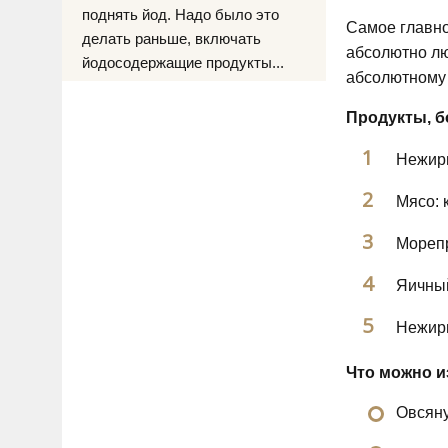
поднять йод. Надо было это
Самое главно
делать раньше, включать
абсолютно лю
йодосодержащие продукты...
абсолютному 
Продукты, б
Нежирн
Мясо: 
Морепр
Яичный
Нежир
Что можно и
Овсяну