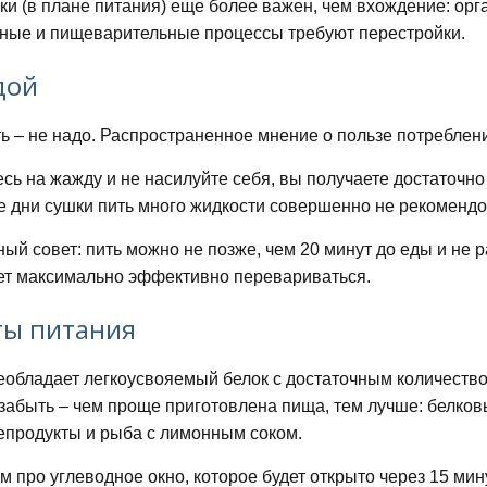
ки (в плане питания) еще более важен, чем вхождение: орг
ные и пищеварительные процессы требуют перестройки.
дой
ть – не надо. Распространенное мнение о пользе потребле
сь на жажду и не насилуйте себя, вы получаете достаточно
дни сушки пить много жидкости совершенно не рекомендо
ный совет: пить можно не позже, чем 20 минут до еды и не 
ет максимально эффективно перевариваться.
ты питания
еобладает легкоусвояемый белок с достаточным количеств
забыть – чем проще приготовлена пища, тем лучше: белковы
епродукты и рыба с лимонным соком.
м про углеводное окно, которое будет открыто через 15 мин