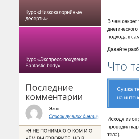
Курс «Низкокалорийные
десерты»
В чем секрет
диетического
подхода к са
Давайте разб
Курс «Экспресс-похудение
Что т
Fantastic body»
Последние
Сушка те
комментарии
на интен
Эзоп
Список лучших диетических продуктов 
Исходя из оп
проводил кар
«Я НЕ ПОНИМАЮ О КОМ И О
тела).
ЧЁМ ВЫ ГОВОРИТЕ, НО В