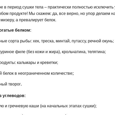
е в период сушки тела – практически полностью исключить у
бом продукте! Мы скажем: да, все верно, но упор делаем н
мизеру, а превалирует белок.
огатые белком:
ые сорта рыбы: хек, треска, минтай, путассу, речной окунь;
куриное филе (без кожи и жира), крольчатина, телятина;
одукты: кальмары и креветки;
 белок в неограниченном количестве
;
ный творог
.
з углеводов:
ю и гречневую каши (на начальных этапах сушки);