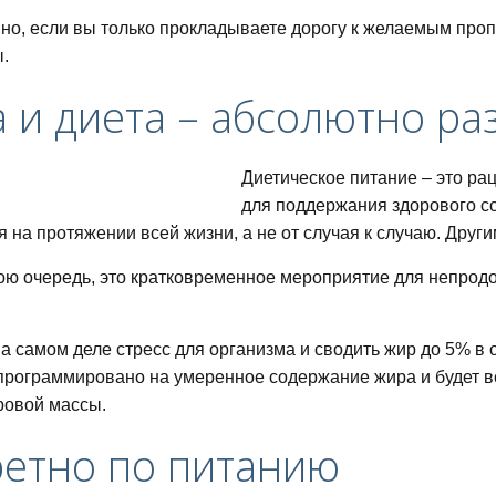
но, если вы только прокладываете дорогу к желаемым проп
.
 и диета – абсолютно ра
питания для похудения
Диетическое питание – это р
для поддержания здорового со
 на протяжении всей жизни, а не от случая к случаю. Други
вою очередь, это кратковременное мероприятие для непро
дней
на самом деле стресс для организма и сводить жир до 5% в
программировано на умеренное содержание жира и будет вс
ровой массы.
ный список и таблица
ретно по питанию