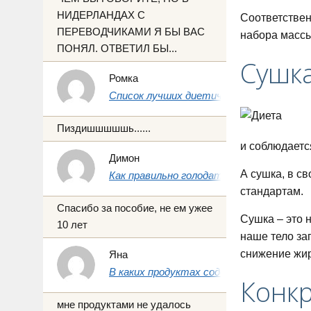
НИДЕРЛАНДАХ С
Соответствен
ПЕРЕВОДЧИКАМИ Я БЫ ВАС
набора массы
ПОНЯЛ. ОТВЕТИЛ БЫ...
Сушка
Ромка
Список лучших диетических продуктов 
Пиздишшшшшь......
и соблюдается
Димон
А сушка, в с
Как правильно голодать на воде 1, 3 и 7 
стандартам.
Спасибо за пособие, не ем ужее
Сушка – это 
10 лет
наше тело за
снижение жи
Яна
В каких продуктах содержится йод: пол
Конк
мне продуктами не удалось