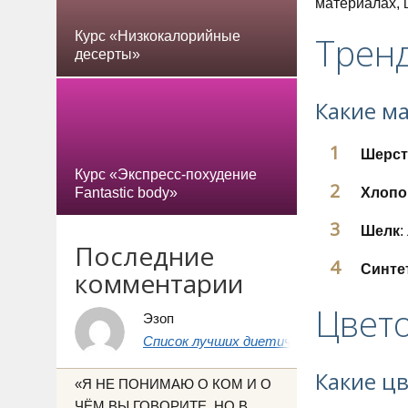
материалах, 
Курс «Низкокалорийные
Тренд
десерты»
Какие м
Шерст
Курс «Экспресс-похудение
Fantastic body»
Хлопо
Шелк
:
Последние
Синте
комментарии
Цвето
Эзоп
Список лучших диетических продуктов 
Какие цв
«Я НЕ ПОНИМАЮ О КОМ И О
ЧЁМ ВЫ ГОВОРИТЕ, НО В