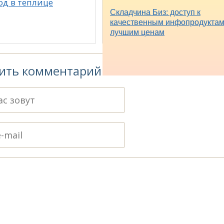
од в теплице
Складчина Биз: доступ к
качественным инфопродуктам
лучшим ценам
ить комментарий