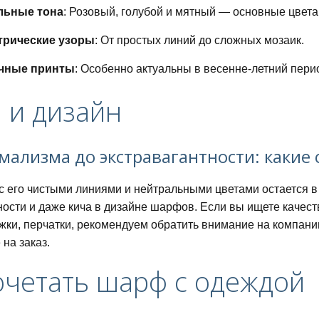
льные тона
: Розовый, голубой и мятный — основные цвета 
трические узоры
: От простых линий до сложных мозаик.
чные принты
: Особенно актуальны в весенне-летний пери
питания для похудения
 и дизайн
мализма до экстравагантности: какие
дней
 его чистыми линиями и нейтральными цветами остается в
ности и даже кича в дизайне шарфов. Если вы ищете качест
ки, перчатки, рекомендуем обратить внимание на компан
на заказ.
очетать шарф с одеждой
ный список и таблица