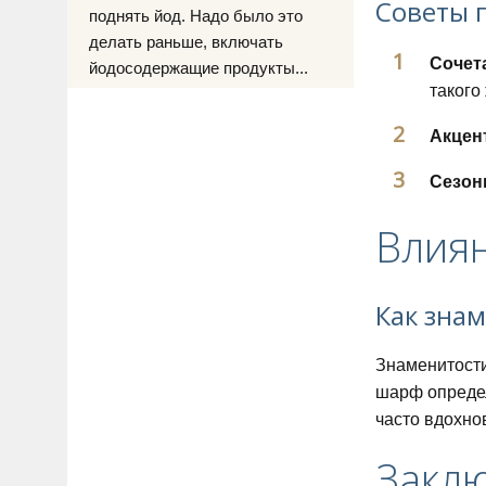
Советы 
поднять йод. Надо было это
делать раньше, включать
Сочет
йодосодержащие продукты...
такого
Акцен
Сезон
Влия
Как зна
Знаменитости
шарф определ
часто вдохно
Закл