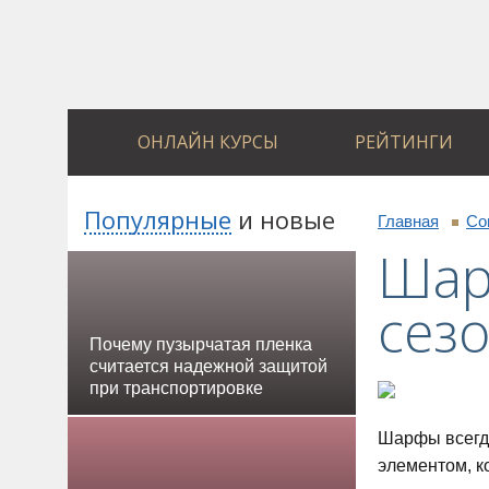
ОНЛАЙН КУРСЫ
РЕЙТИНГИ
Популярные
и
новые
Главная
Со
Шар
сез
Почему пузырчатая пленка
считается надежной защитой
при транспортировке
Шарфы всегда
элементом, к