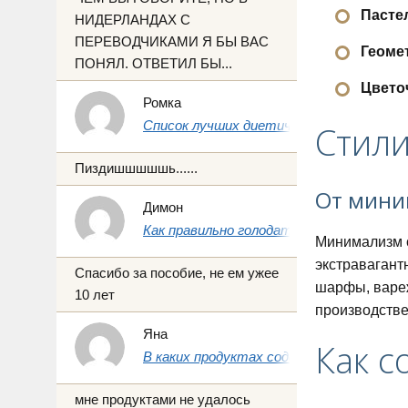
Пасте
НИДЕРЛАНДАХ С
ПЕРЕВОДЧИКАМИ Я БЫ ВАС
Геоме
ПОНЯЛ. ОТВЕТИЛ БЫ...
Цвето
Ромка
Список лучших диетических продуктов 
Стили
Пиздишшшшшь......
От мини
Димон
Как правильно голодать на воде 1, 3 и 7 
Минимализм с
экстравагант
Спасибо за пособие, не ем ужее
шарфы, вареж
10 лет
производстве 
Яна
Как с
В каких продуктах содержится йод: пол
мне продуктами не удалось