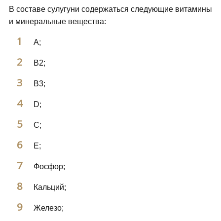
В составе сулугуни содержаться следующие витамины
и минеральные вещества:
А;
В2;
В3;
D;
С;
Е;
Фосфор;
Кальций;
Железо;