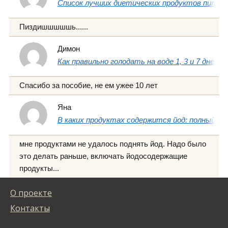
Список лучших диетических продуктов питани
Пиздишшшшшь......
Димон
Как правильно голодать на воде 1, 3 и 7 дней
Спасибо за пособие, не ем ужее 10 лет
Яна
В каких продуктах содержится йод: полный сп
мне продуктами не удалось поднять йод. Надо было
это делать раньше, включать йодосодержащие
продукты...
О проекте
Контакты