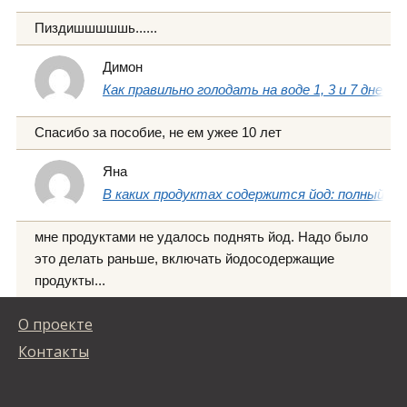
Пиздишшшшшь......
Димон
Как правильно голодать на воде 1, 3 и 7 дней
Спасибо за пособие, не ем ужее 10 лет
Яна
В каких продуктах содержится йод: полный сп
мне продуктами не удалось поднять йод. Надо было
это делать раньше, включать йодосодержащие
продукты...
О проекте
Контакты