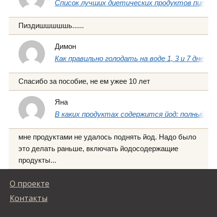
Список лучших диетических продуктов питани
Пиздишшшшшь......
Димон
Как правильно голодать на воде 1, 3 и 7 дней
Спасибо за пособие, не ем ужее 10 лет
Яна
В каких продуктах содержится йод: полный сп
мне продуктами не удалось поднять йод. Надо было
это делать раньше, включать йодосодержащие
продукты...
О проекте
Контакты