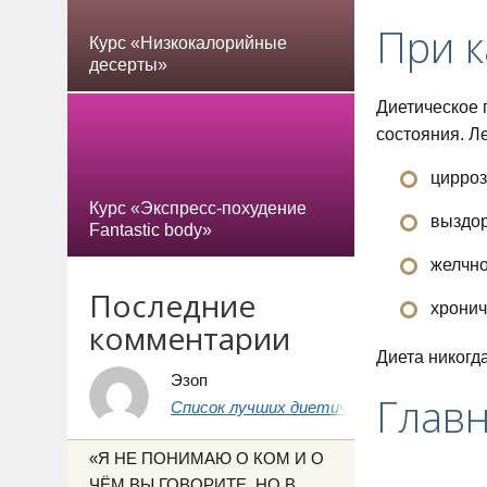
При к
Курс «Низкокалорийные
десерты»
Диетическое 
состояния. Л
цирроз
Курс «Экспресс-похудение
выздор
Fantastic body»
желчно
Последние
хронич
комментарии
Диета никогд
Эзоп
Глав
Список лучших диетических продуктов 
«Я НЕ ПОНИМАЮ О КОМ И О
ЧЁМ ВЫ ГОВОРИТЕ, НО В