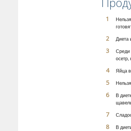
Проду
Нельзя
готовя
Диета 
Среди 
осетр,
Яйца в
Нельзя
В диет
щавель
Сладос
В диет