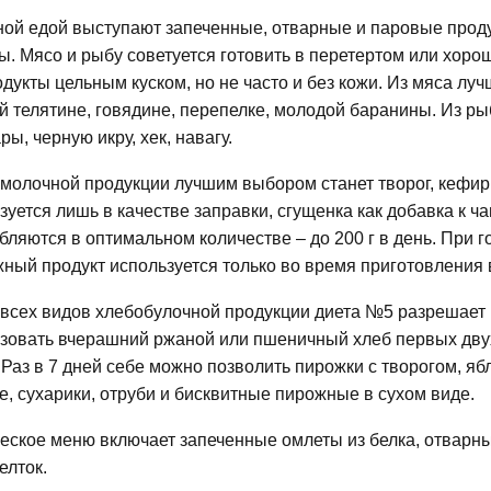
ой едой выступают запеченные, отварные и паровые продук
ы. Мясо и рыбу советуется готовить в перетертом или хор
одукты цельным куском, но не часто и без кожи. Из мяса лу
й телятине, говядине, перепелке, молодой баранины. Из рыб
ры, черную икру, хек, навагу.
молочной продукции лучшим выбором станет творог, кефир
зуется лишь в качестве заправки, сгущенка как добавка к 
бляются в оптимальном количестве – до 200 г в день. При 
ный продукт используется только во время приготовления в
всех видов хлебобулочной продукции диета №5 разрешает
зовать вчерашний ржаной или пшеничный хлеб первых дву
 Раз в 7 дней себе можно позволить пирожки с творогом, яб
е, сухарики, отруби и бисквитные пирожные в сухом виде.
еское меню включает запеченные омлеты из белка, отварны
елток.