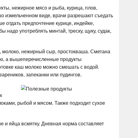
ты, нежирное мясо и рыба, курица, плов,
ошо измельченном виде, врачи разрешают съедать
чше отдать предпочтение курице, индейке,
ы надо употреблять минтай, треску, щуку, судак,
, молоко, нежирный сыр, простокваша. Сметана
чаю, а вышеперечисленные продукты
готовке каш молоко можно смешать с водой.
ареников, запеканки или пудингов.
х
локами, рыбой и мясом. Также подходит сухое
е и яйца всмятку. Дневная норма составляет