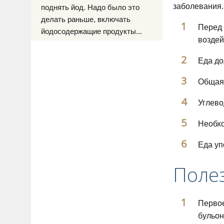
заболевания.
поднять йод. Надо было это
делать раньше, включать
Перед 
йодосодержащие продукты...
воздей
Еда до
Общая 
Углево
Необхо
Еда уп
Поле
Первое
бульон