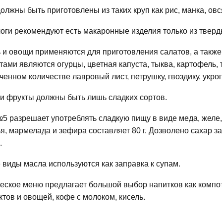
олжны быть приготовлены из таких круп как рис, манка, овся
оги рекомендуют есть макаронные изделия только из твер
 и овощи применяются для приготовления салатов, а такж
тами являются огурцы, цветная капуста, тыква, картофель, 
ченном количестве лавровый лист, петрушку, гвоздику, укроп
и фрукты должны быть лишь сладких сортов.
5 разрешает употреблять сладкую пищу в виде меда, желе,
я, мармелада и зефира составляет 80 г. Дозволено сахар за
.
виды масла используются как заправка к супам.
еское меню предлагает большой выбор напитков как компот,
ктов и овощей, кофе с молоком, кисель.