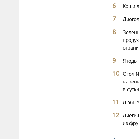
Каши д
Диетол
Зелень
продук
ограни
Ягоды 
Стол №
варень
в сутки
Любые 
Диетич
из фру