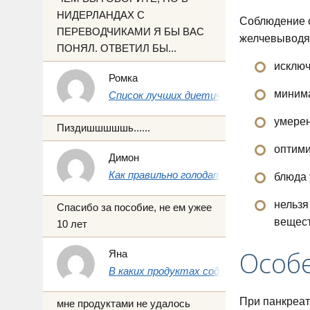
НИДЕРЛАНДАХ С
Соблюдение с
ПЕРЕВОДЧИКАМИ Я БЫ ВАС
желчевыводящ
ПОНЯЛ. ОТВЕТИЛ БЫ...
исключ
Ромка
минима
Список лучших диетических продуктов 
умерен
Пиздишшшшшь......
оптими
Димон
Как правильно голодать на воде 1, 3 и 7 
блюда 
нельзя
Спасибо за пособие, не ем ужее
вещест
10 лет
Особе
Яна
В каких продуктах содержится йод: пол
При панкреат
мне продуктами не удалось