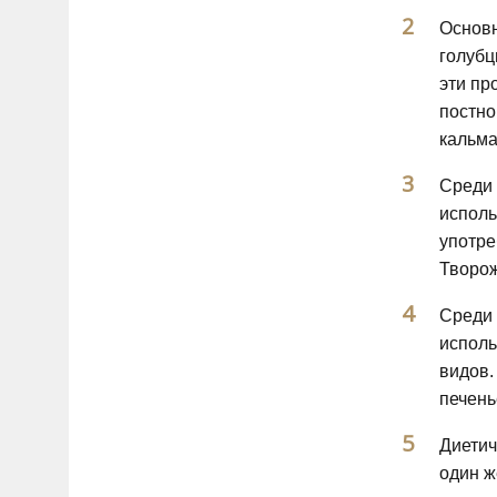
Основн
голубц
эти пр
постно
кальма
Среди 
исполь
употре
Творож
Среди 
исполь
видов.
печень
Диетич
один ж