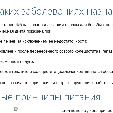
аких заболеваниях назн
питание №5 назначается лечащим врачом для борьбы с оп
ечебная диета показана при:
е печени за исключением ее недостаточности;
овлении после перенесенного острого холецистита и гепат
каменном недуге;
еском гепатите и холецистите (исключением является обост
а не назначается при наличии острых нарушениях работы п
ные принципы питания
питания для похудения