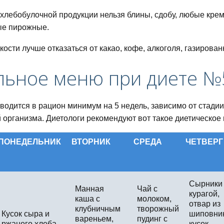
хлебобулочной продукции нельзя блины, сдобу, любые кре
ые пирожные.
кости лучше отказаться от какао, кофе, алкоголя, газирова
льное меню при диете №
вводится в рацион минимум на 5 недель, зависимо от стади
 организма. Диетологи рекомендуют вот такое диетическое 
ПОНЕДЕЛЬНИК
ВТОРНИК
СРЕДА
ЧЕТВЕРГ
Сырники 
Манная
Чай с
курагой,
каша с
молоком,
отвар из
клубничным
творожный
Кусок сыра и
шиповник
вареньем,
пудинг с
ржаного хлеба,
кусок