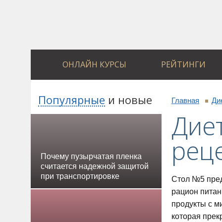
ОНЛАЙН КУРСЫ
РЕЙТИНГИ
Популярные
и
новые
Главная
Ди
Дие
реце
Почему пузырчатая пленка
считается надежной защитой
при транспортировке
Стол №5 пред
рацион питан
продукты с м
которая прек