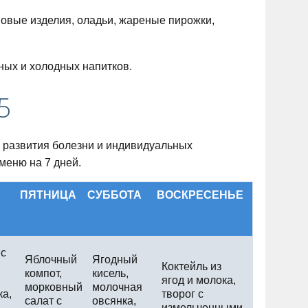
мовые изделия, оладьи, жареные пирожки,
нных и холодных напитков.
5
и развития болезни и индивидуальных
меню на 7 дней.
ПЯТНИЦА
СУББОТА
ВОСКРЕСЕНЬЕ
с
Яблочный
Ягодный
Коктейль из
компот,
кисель,
ягод и молока,
морковный
молочная
а,
творог с
салат с
овсянка,
измельченными